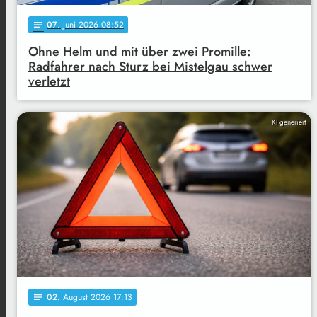
07
. Juni 2026 08:52
notes
Ohne Helm und mit über zwei Promille:
Radfahrer nach Sturz bei Mistelgau schwer
verletzt
KI generiert
02
. August 2026 17:13
notes