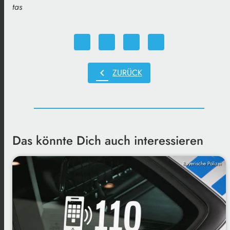
tas
chevron_left
ZURÜCK
Das könnte Dich auch interessieren
Bayerische Polizei