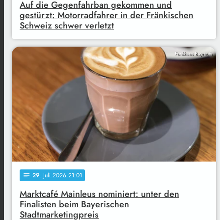
Auf die Gegenfahrban gekommen und
gestürzt: Motorradfahrer in der Fränkischen
Schweiz schwer verletzt
Funkhaus Bayreuth
29
. Juli 2026 21:01
notes
Marktcafé Mainleus nominiert: unter den
Finalisten beim Bayerischen
Stadtmarketingpreis