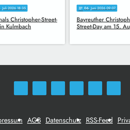
. Juli 2026 18:35
06
. Juni 2026 09:07
notes
mals Christopher-Street-
Bayreuther Christoph
in Kulmbach
Street-Day am 15. Au
pressum
AGB
Datenschutz
RSS-Feed
Priv