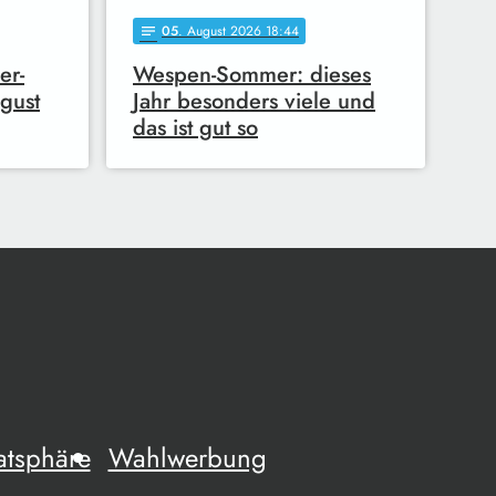
05
. August 2026 18:44
notes
er-
Wespen-Sommer: dieses
gust
Jahr besonders viele und
das ist gut so
atsphäre
Wahlwerbung