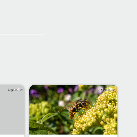
KI-generiert
KI generiert