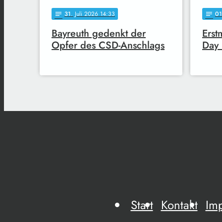
31
. Juli 2026 14:33
01
notes
notes
Bayreuth gedenkt der
Erst
Opfer des CSD-Anschlags
Day 
Start
Kontakt
Im