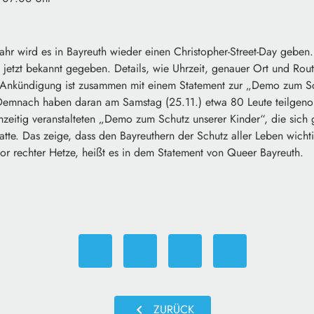
r wird es in Bayreuth wieder einen Christopher-Street-Day geben.
jetzt bekannt gegeben. Details, wie Uhrzeit, genauer Ort und Rout
Ankündigung ist zusammen mit einem Statement zur „Demo zum Sc
emnach haben daran am Samstag (25.11.) etwa 80 Leute teilgen
chzeitig veranstalteten „Demo zum Schutz unserer Kinder“, die sic
tte. Das zeige, dass den Bayreuthern der Schutz aller Leben wichti
or rechter Hetze, heißt es in dem Statement von Queer Bayreuth.
chevron_left
ZURÜCK