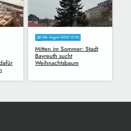
06
. August 2026 12:55
notes
Mitten im Sommer: Stadt
Bayreuth sucht
dafür
Weihnachtsbaum
n