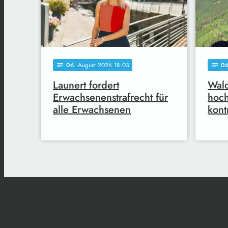
06
. August 2026 18:03
0
notes
notes
Launert fordert
Wald
Erwachsenenstrafrecht für
hoc
alle Erwachsenen
kont