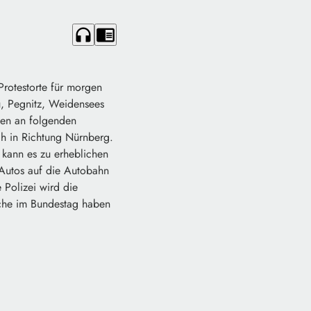
headphones
chrome_reader_mode
Protestorte für morgen
u, Pegnitz, Weidensees
ten an folgenden
ch in Richtung Nürnberg.
 kann es zu erheblichen
 Autos auf die Autobahn
 Polizei wird die
che im Bundestag haben