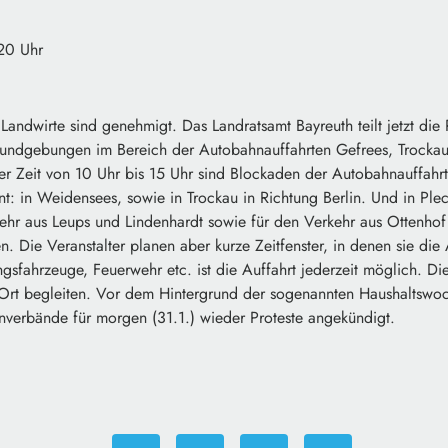
:20 Uhr
andwirte sind genehmigt. Das Landratsamt Bayreuth teilt jetzt die 
 Kundgebungen im Bereich der Autobahnauffahrten Gefrees, Trocka
er Zeit von 10 Uhr bis 15 Uhr sind Blockaden der Autobahnauffahr
nt: in Weidensees, sowie in Trockau in Richtung Berlin. Und in Ple
kehr aus Leups und Lindenhardt sowie für den Verkehr aus Ottenhof
 Die Veranstalter planen aber kurze Zeitfenster, in denen sie die
ngsfahrzeuge, Feuerwehr etc. ist die Auffahrt jederzeit möglich. Die
Ort begleiten. Vor dem Hintergrund der sogenannten Haushaltswo
nverbände für morgen (31.1.) wieder Proteste angekündigt.