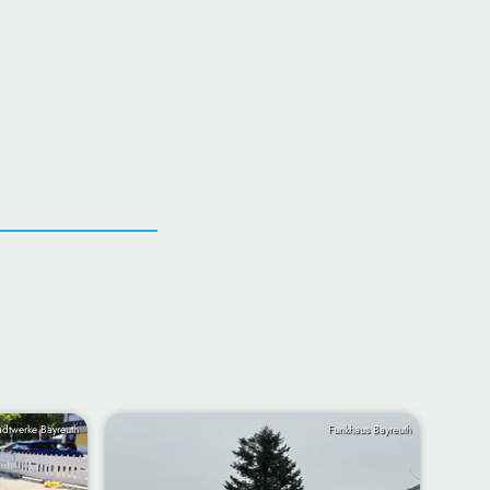
adtwerke Bayreuth
Funkhaus Bayreuth