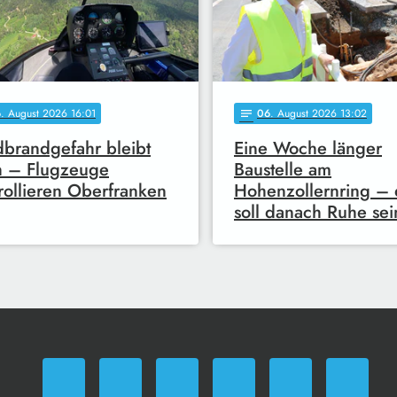
6
. August 2026 16:01
06
. August 2026 13:02
notes
brandgefahr bleibt
Eine Woche länger
h – Flugzeuge
Baustelle am
rollieren Oberfranken
Hohenzollernring – 
soll danach Ruhe sei