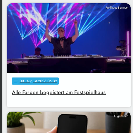
Funkhaus Bayreuth
03
. August 2026 06:39
notes
Alle Farben begeistert am Festspielhaus
KI generiert