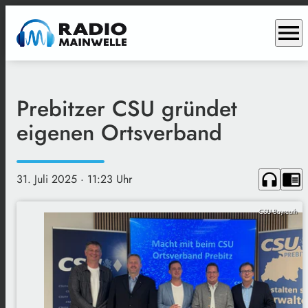
menu
Prebitzer CSU gründet
eigenen Ortsverband
headphones
chrome_reader_mode
31. Juli 2025
· 11:23 Uhr
CSU Bayreuth