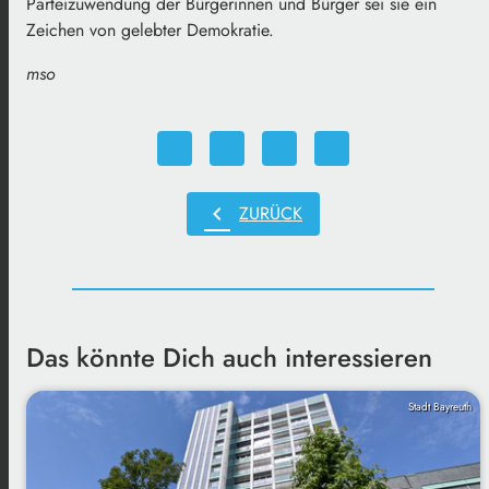
Parteizuwendung der Bürgerinnen und Bürger sei sie ein
Zeichen von gelebter Demokratie.
mso
chevron_left
ZURÜCK
Das könnte Dich auch interessieren
Stadt Bayreuth