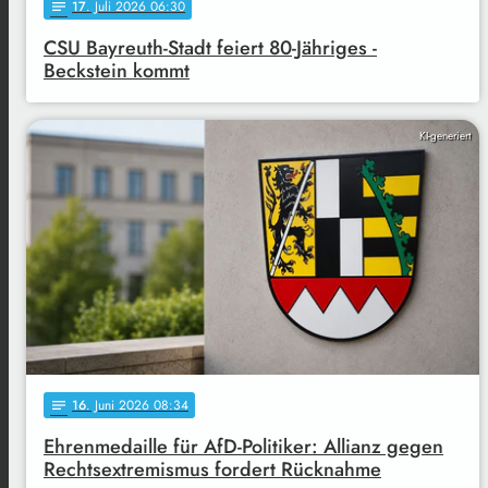
17
. Juli 2026 06:30
notes
CSU Bayreuth-Stadt feiert 80-Jähriges -
Beckstein kommt
KI-generiert
16
. Juni 2026 08:34
notes
Ehrenmedaille für AfD-Politiker: Allianz gegen
Rechtsextremismus fordert Rücknahme