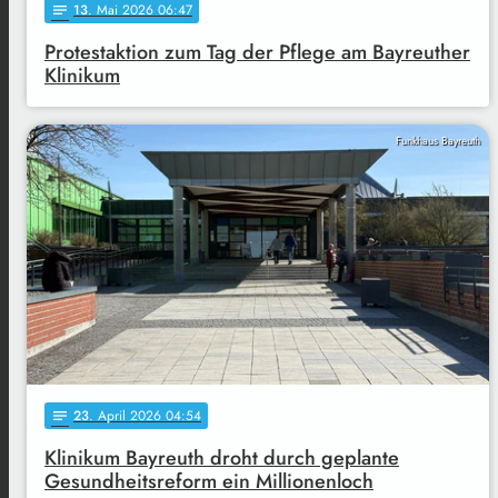
13
. Mai 2026 06:47
notes
Protestaktion zum Tag der Pflege am Bayreuther
Klinikum
Funkhaus Bayreuth
23
. April 2026 04:54
notes
Klinikum Bayreuth droht durch geplante
Gesundheitsreform ein Millionenloch