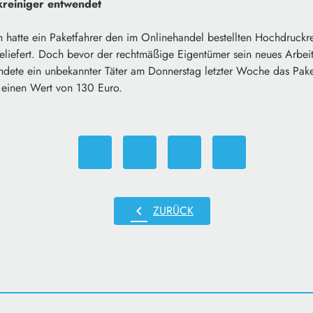
kreiniger entwendet
h hatte ein Paketfahrer den im Onlinehandel bestellten Hochdruck
geliefert. Doch bevor der rechtmäßige Eigentümer sein neues Arbei
dete ein unbekannter Täter am Donnerstag letzter Woche das Paket
 einen Wert von 130 Euro.
chevron_left
ZURÜCK