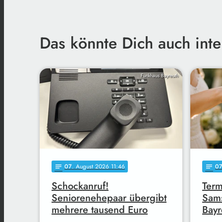
Das könnte Dich auch inte
Funkhaus Bayreuth
07
. August 2026 11:46
0
notes
notes
Schockanruf!
Term
Seniorenehepaar übergibt
Sams
mehrere tausend Euro
Bayr