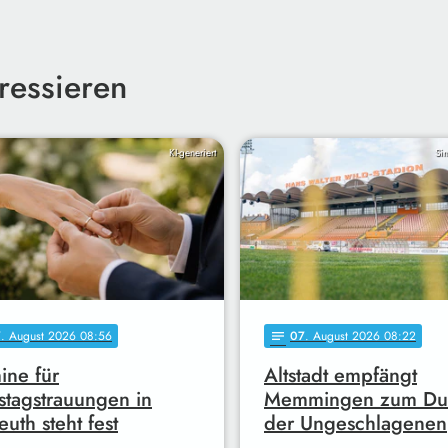
ressieren
KI-generiert
Si
7
. August 2026 08:56
07
. August 2026 08:22
notes
ine für
Altstadt empfängt
tagstrauungen in
Memmingen zum Due
euth steht fest
der Ungeschlagenen