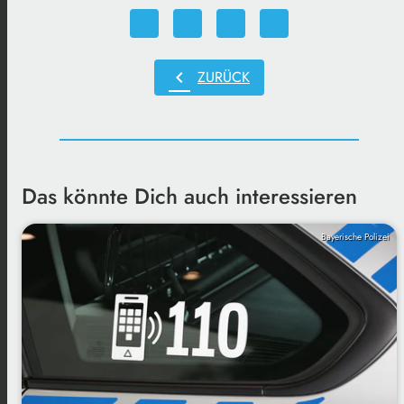
chevron_left
ZURÜCK
Das könnte Dich auch interessieren
Bayerische Polizei