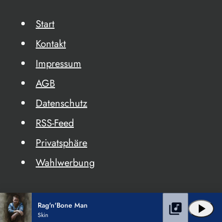
Start
Kontakt
Impressum
AGB
Datenschutz
RSS-Feed
Privatsphäre
Wahlwerbung
Rag'n'Bone Man
library_music
play_arrow
Skin