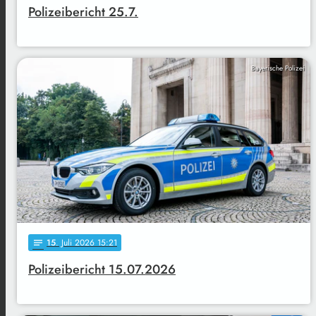
Polizeibericht 25.7.
Bayerische Polizei
15
. Juli 2026 15:21
notes
Polizeibericht 15.07.2026