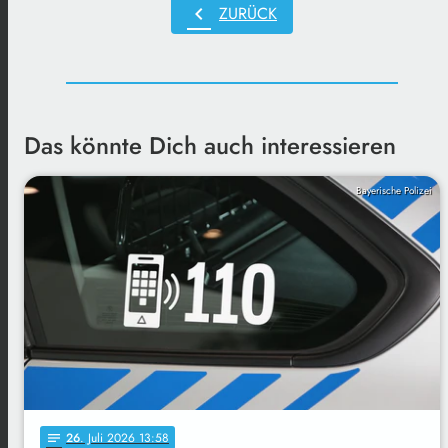
chevron_left
ZURÜCK
Das könnte Dich auch interessieren
Bayerische Polizei
26
. Juli 2026 13:58
notes