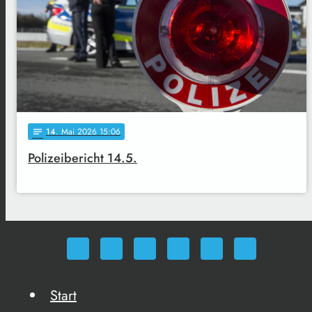
14
. Mai 2026 15:06
notes
Polizeibericht 14.5.
Start