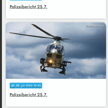
Polizeibericht 25.7.
Bayerische Polizei
25
. Juli 2026 10:45
notes
Polizeibericht 25.7.