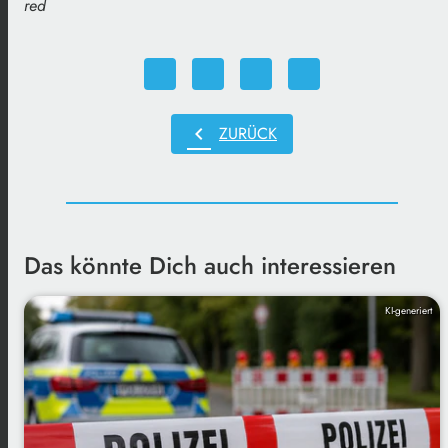
red
chevron_left
ZURÜCK
Das könnte Dich auch interessieren
KI-generiert