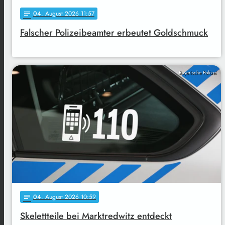
04
. August 2026 11:57
notes
Falscher Polizeibeamter erbeutet Goldschmuck
Bayerische Polizei
04
. August 2026 10:59
notes
Skelettteile bei Marktredwitz entdeckt