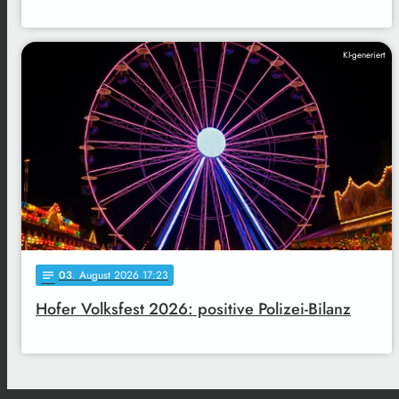
KI-generiert
03
. August 2026 17:23
notes
Hofer Volksfest 2026: positive Polizei-Bilanz