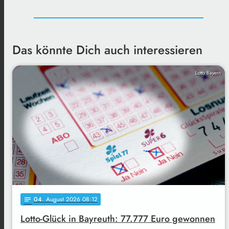
Das könnte Dich auch interessieren
Lotto Bayern
04
. August 2026 08:12
notes
Lotto-Glück in Bayreuth: 77.777 Euro gewonnen