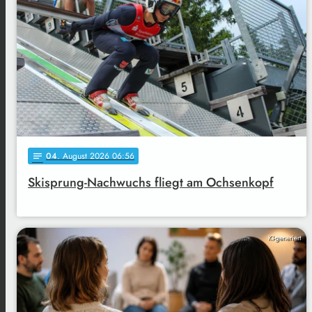
04
. August 2026 06:56
notes
Skisprung-Nachwuchs fliegt am Ochsenkopf
KI-generiert