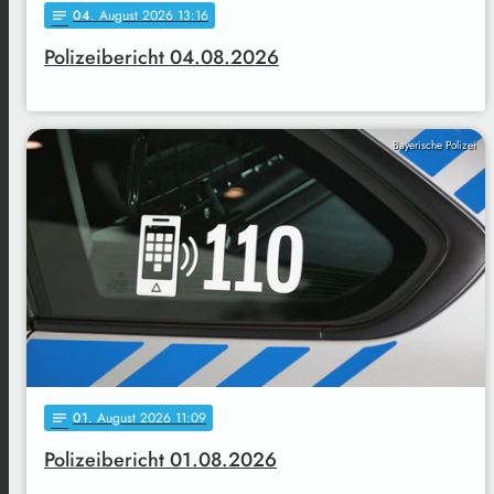
04
. August 2026 13:16
notes
Polizeibericht 04.08.2026
Bayerische Polizei
01
. August 2026 11:09
notes
Polizeibericht 01.08.2026