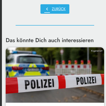
chevron_left
ZURÜCK
Das könnte Dich auch interessieren
KI-generiert