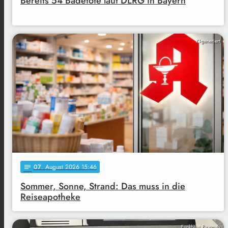
Bereits 54 Badetote laut DLRG in Bayern
KI-generiert
07
. August 2026 15:46
notes
Sommer, Sonne, Strand: Das muss in die
Reiseapotheke
Funkhaus Bayreuth