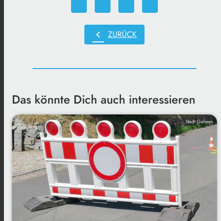
chevron_left
ZURÜCK
Das könnte Dich auch interessieren
Stadt Gefrees