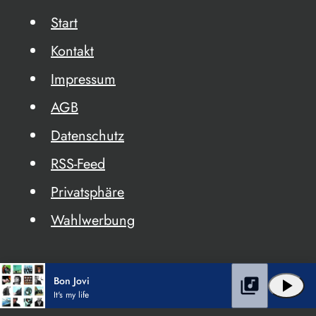
Start
Kontakt
Impressum
AGB
Datenschutz
RSS-Feed
Privatsphäre
Wahlwerbung
Bon Jovi
library_music
play_arrow
It's my life