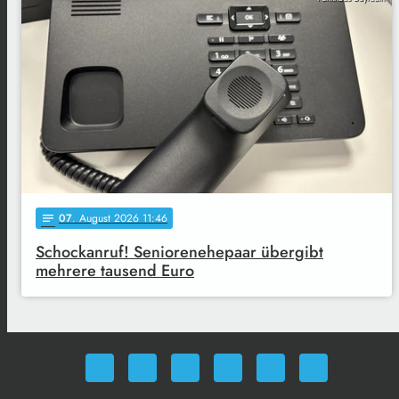
07
. August 2026 11:46
notes
Schockanruf! Seniorenehepaar übergibt
mehrere tausend Euro