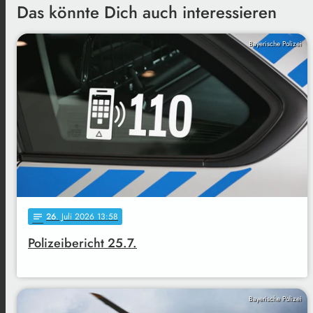
Das könnte Dich auch interessieren
Bayerische Polizei
26
. Juli 2026 13:58
notes
Polizeibericht 25.7.
Bayerische Polizei