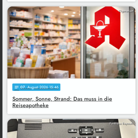
KI-generiert
07
. August 2026 15:46
notes
Sommer, Sonne, Strand: Das muss in die
Reiseapotheke
Funkhaus Bayreuth