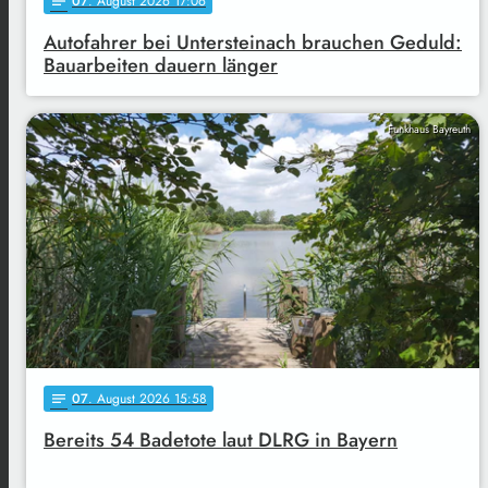
07
. August 2026 17:06
notes
Autofahrer bei Untersteinach brauchen Geduld:
Bauarbeiten dauern länger
Funkhaus Bayreuth
07
. August 2026 15:58
notes
Bereits 54 Badetote laut DLRG in Bayern