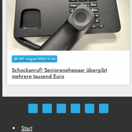
07
. August 2026 11:46
notes
Schockanruf! Seniorenehepaar übergibt
mehrere tausend Euro
Start