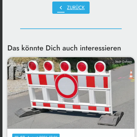
chevron_left
ZURÜCK
Das könnte Dich auch interessieren
Stadt Gefrees