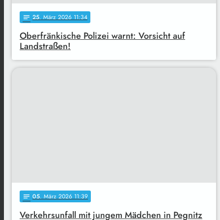
25
. März 2026 11:34
notes
Oberfränkische Polizei warnt: Vorsicht auf
Landstraßen!
05
. März 2026 11:39
notes
Verkehrsunfall mit jungem Mädchen in Pegnitz