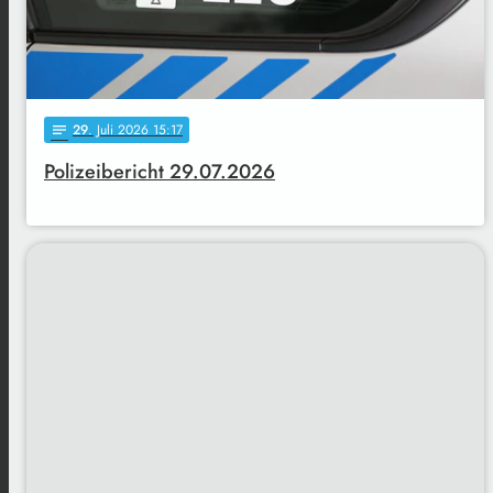
29
. Juli 2026 15:17
notes
Polizeibericht 29.07.2026