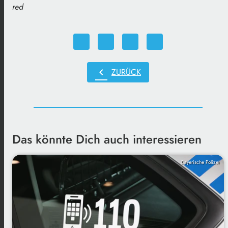
red
chevron_left
ZURÜCK
Das könnte Dich auch interessieren
Bayerische Polizei