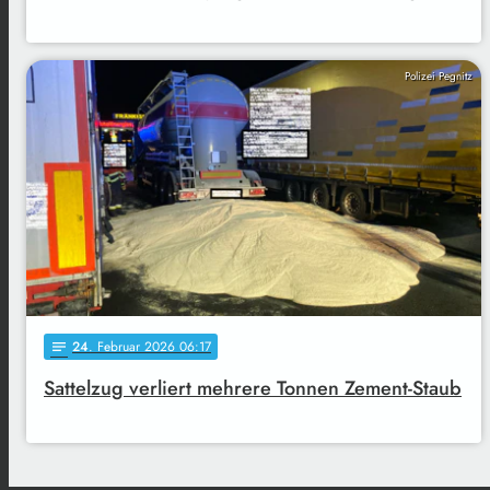
Polizei Pegnitz
24
. Februar 2026 06:17
notes
Sattelzug verliert mehrere Tonnen Zement-Staub