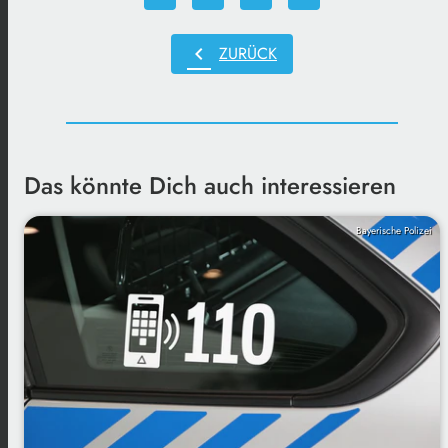
chevron_left
ZURÜCK
Das könnte Dich auch interessieren
Bayerische Polizei