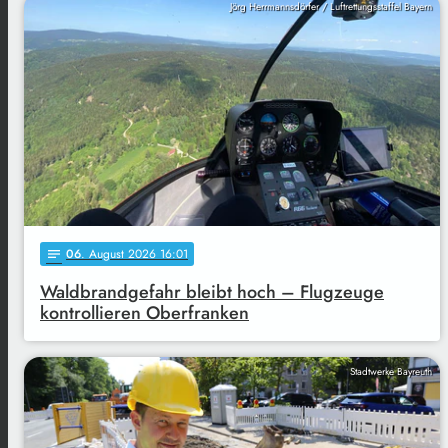
Jörg Herrmannsdörfer / Luftrettungsstaffel Bayern
06
. August 2026 16:01
notes
Waldbrandgefahr bleibt hoch – Flugzeuge
kontrollieren Oberfranken
Stadtwerke Bayreuth