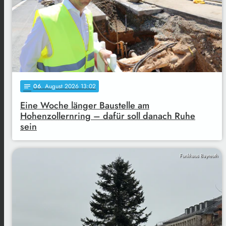
06
. August 2026 13:02
notes
Eine Woche länger Baustelle am
Hohenzollernring – dafür soll danach Ruhe
sein
Funkhaus Bayreuth