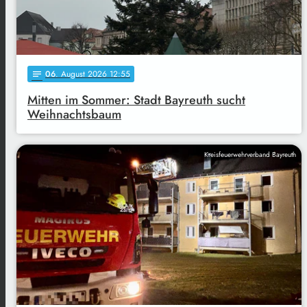
06
. August 2026 12:55
notes
Mitten im Sommer: Stadt Bayreuth sucht
Weihnachtsbaum
Kreisfeuerwehrverband Bayreuth