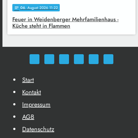
06
. August 2026 11:22
notes
Feuer in Weidenberger Mehrfamilienhaus -
Küche steht in Flammen
Start
Kontakt
Impressum
AGB
Datenschutz