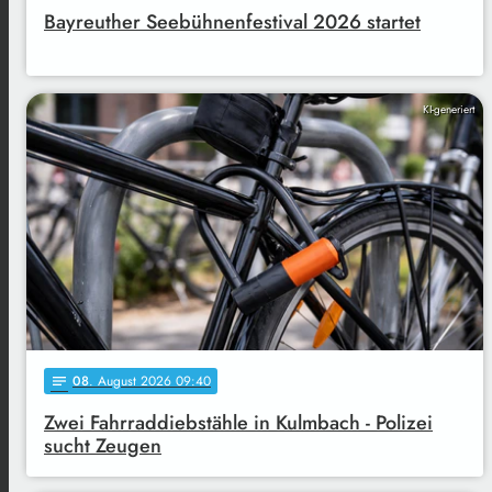
Bayreuther Seebühnenfestival 2026 startet
KI-generiert
08
. August 2026 09:40
notes
Zwei Fahrraddiebstähle in Kulmbach - Polizei
sucht Zeugen