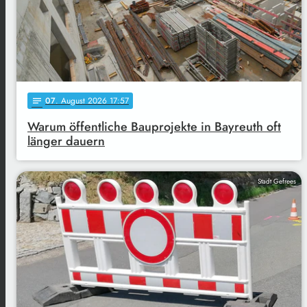
07
. August 2026 17:57
notes
Warum öffentliche Bauprojekte in Bayreuth oft
länger dauern
Stadt Gefrees