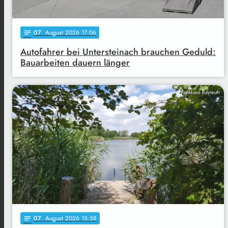
07
. August 2026 17:06
notes
Autofahrer bei Untersteinach brauchen Geduld:
Bauarbeiten dauern länger
Funkhaus Bayreuth
07
. August 2026 15:58
notes