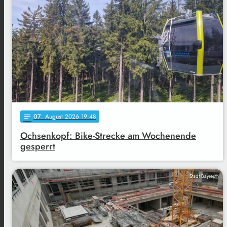
07
. August 2026 19:48
notes
Ochsenkopf: Bike-Strecke am Wochenende
gesperrt
Stadt Bayreuth