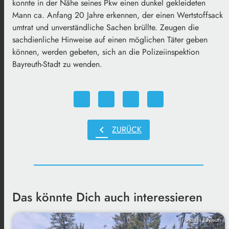
konnte in der Nähe seines Pkw einen dunkel gekleideten
Mann ca. Anfang 20 Jahre erkennen, der einen Wertstoffsack
umtrat und unverständliche Sachen brüllte. Zeugen die
sachdienliche Hinweise auf einen möglichen Täter geben
können, werden gebeten, sich an die Polizeiinspektion
Bayreuth-Stadt zu wenden.
chevron_left
ZURÜCK
Das könnte Dich auch interessieren
Funkhaus Bayreuth