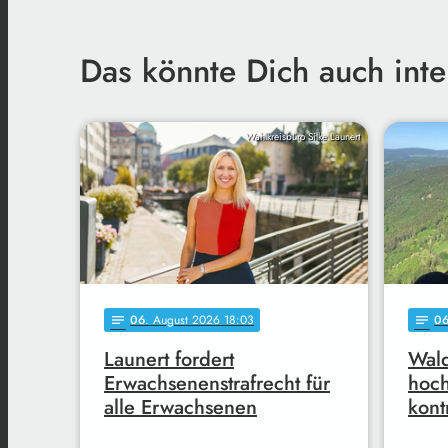
Das könnte Dich auch inte
Wahlkreisbüro Silke Launert
06
. August 2026 18:03
0
notes
notes
Launert fordert
Wald
Erwachsenenstrafrecht für
hoc
alle Erwachsenen
kont