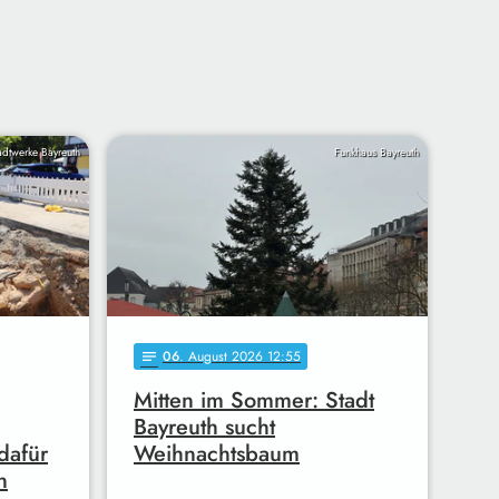
adtwerke Bayreuth
Funkhaus Bayreuth
06
. August 2026 12:55
notes
Mitten im Sommer: Stadt
Bayreuth sucht
dafür
Weihnachtsbaum
n