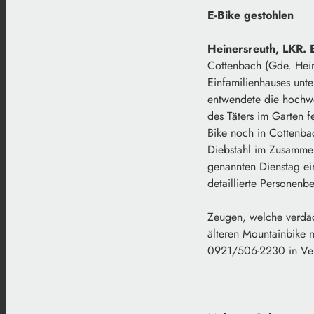
E-Bike gestohlen
Heinersreuth, LKR. 
Cottenbach (Gde. Hein
Einfamilienhauses unte
entwendete die hochwe
des Täters im Garten f
Bike noch in Cottenba
Diebstahl im Zusamme
genannten Dienstag ei
detaillierte Personenb
Zeugen, welche verdä
älteren Mountainbike m
0921/506-2230 in Ver