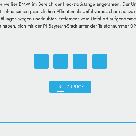
er weißer BMW im Bereich der Heckstoßstange angefahren. Der Unfa
it, ohne seinen gesetzlichen Pflichten als Unfallverursacher nachz
mittlungen wegen unerlaubten Entfernens vom Unfallort aufgenomme
t haben, sich mit der PI Bayreuth-Stadt unter der Telefonnummer 
chevron_left
ZURÜCK