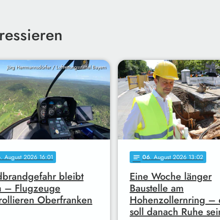
ressieren
Jörg Herrmannsdörfer / Luftrettungsstaffel Bayern
St
6
. August 2026 16:01
06
. August 2026 13:02
notes
brandgefahr bleibt
Eine Woche länger
h – Flugzeuge
Baustelle am
rollieren Oberfranken
Hohenzollernring – 
soll danach Ruhe sei