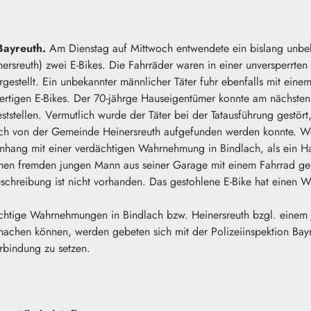
Bayreuth.
Am Dienstag auf Mittwoch entwendete ein bislang unbek
ersreuth) zwei E-Bikes. Die Fahrräder waren in einer unversperrte
rgestellt. Ein unbekannter männlicher Täter fuhr ebenfalls mit eine
rtigen E-Bikes. Der 70-jährge Hauseigentümer konnte am nächsten
eststellen. Vermutlich wurde der Täter bei der Tatausführung gestört
ch von der Gemeinde Heinersreuth aufgefunden werden konnte. Wei
nhang mit einer verdächtigen Wahrnehmung in Bindlach, als ein 
nen fremden jungen Mann aus seiner Garage mit einem Fahrrad ge
eschreibung ist nicht vorhanden. Das gestohlene E-Bike hat einen 
chtige Wahrnehmungen in Bindlach bzw. Heinersreuth bzgl. einem
achen können, werden gebeten sich mit der Polizeiinspektion Bayre
bindung zu setzen.