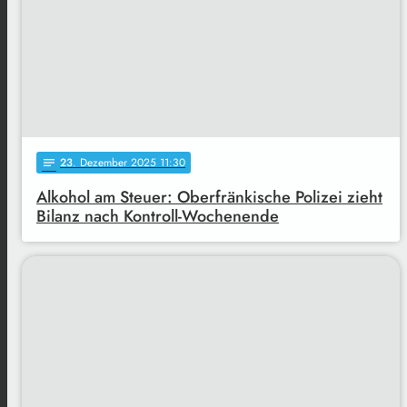
23
. Dezember 2025 11:30
notes
Alkohol am Steuer: Oberfränkische Polizei zieht
Bilanz nach Kontroll-Wochenende