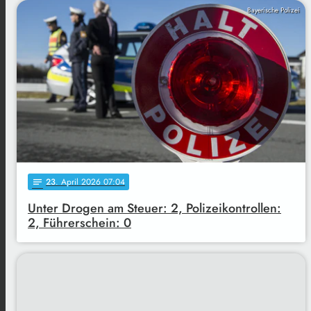
Bayerische Polizei
23
. April 2026 07:04
notes
Unter Drogen am Steuer: 2, Polizeikontrollen:
2, Führerschein: 0