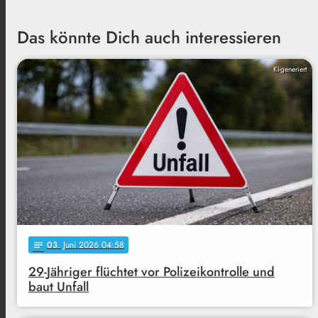
Das könnte Dich auch interessieren
KI-generiert
03
. Juni 2026 04:58
notes
29-Jähriger flüchtet vor Polizeikontrolle und
baut Unfall