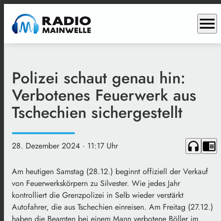
menu
Polizei schaut genau hin:
Verbotenes Feuerwerk aus
Tschechien sichergestellt
headphones
chrome_reader_mode
28. Dezember 2024
· 11:17 Uhr
Am heutigen Samstag (28.12.) beginnt offiziell der Verkauf
von Feuerwerkskörpern zu Silvester. Wie jedes Jahr
kontrolliert die Grenzpolizei in Selb wieder verstärkt
Autofahrer, die aus Tschechien einreisen. Am Freitag (27.12.)
haben die Beamten bei einem Mann verbotene Böller im