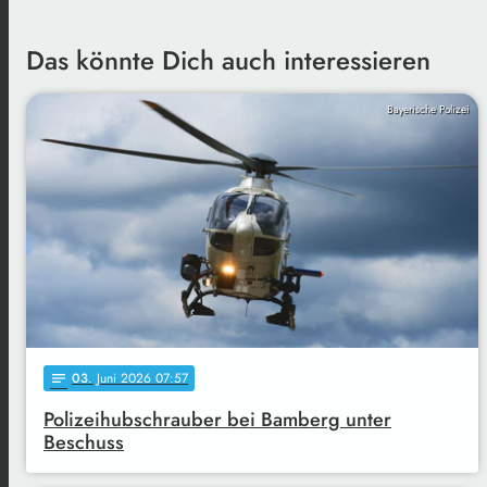
Das könnte Dich auch interessieren
Bayerische Polizei
03
. Juni 2026 07:57
notes
Polizeihubschrauber bei Bamberg unter
Beschuss