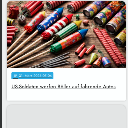
KI-generiert
31
. März 2026 05:04
notes
US-Soldaten werfen Böller auf fahrende Autos