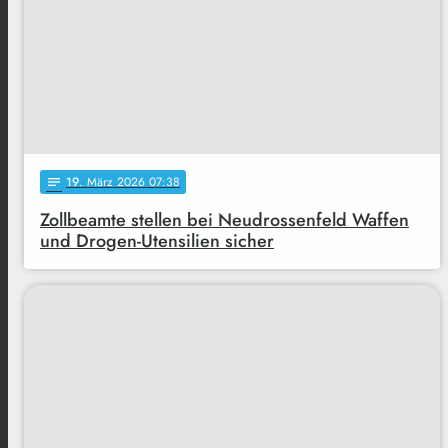
19
. März 2026 07:38
notes
Zollbeamte stellen bei Neudrossenfeld Waffen
und Drogen-Utensilien sicher