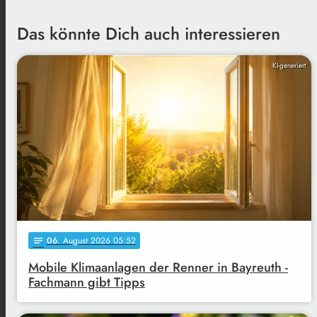
Das könnte Dich auch interessieren
KI-generiert
06
. August 2026 05:52
notes
Mobile Klimaanlagen der Renner in Bayreuth -
Fachmann gibt Tipps