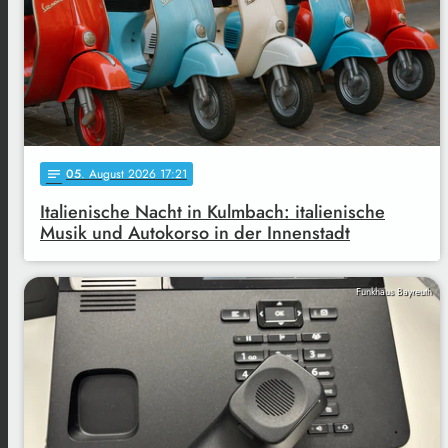
05
. August 2026 17:21
notes
Italienische Nacht in Kulmbach: italienische
Musik und Autokorso in der Innenstadt
Funkhaus Bayreuth