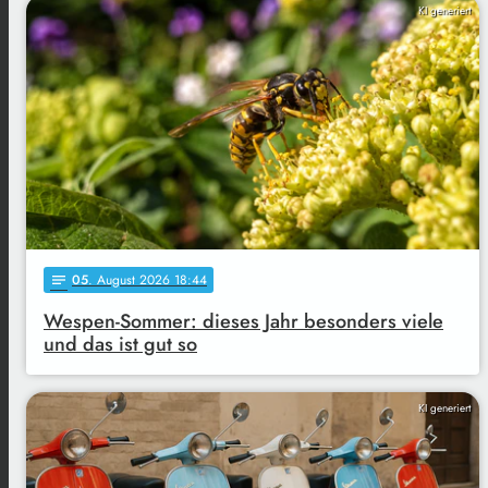
KI generiert
05
. August 2026 18:44
notes
Wespen-Sommer: dieses Jahr besonders viele
und das ist gut so
KI generiert