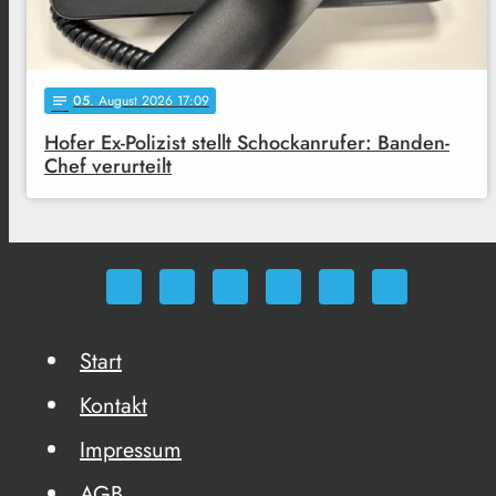
05
. August 2026 17:09
notes
Hofer Ex-Polizist stellt Schockanrufer: Banden-
Chef verurteilt
Start
Kontakt
Impressum
AGB