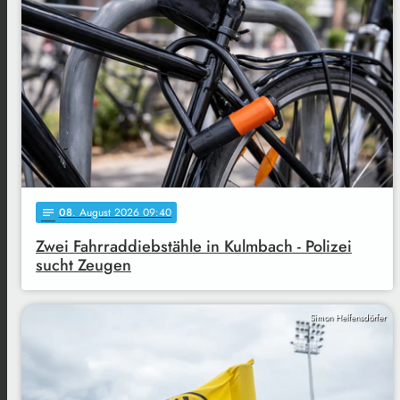
08
. August 2026 09:40
notes
Zwei Fahrraddiebstähle in Kulmbach - Polizei
sucht Zeugen
Simon Helfensdörfer