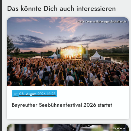
Das könnte Dich auch interessieren
Motion Kommunikationsgesellschaft mbH
08
. August 2026 12:28
notes
Bayreuther Seebühnenfestival 2026 startet
KI-generiert