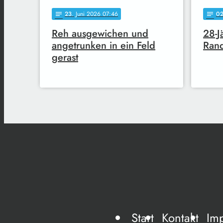
23
. Juni 2026 07:46
0
notes
notes
Reh ausgewichen und
28-J
angetrunken in ein Feld
Rand
gerast
Start
Kontakt
Im