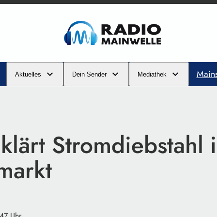
Main
Aktuelles
Dein Sender
Mediathek
 klärt Stromdiebstahl 
markt
:47 Uhr