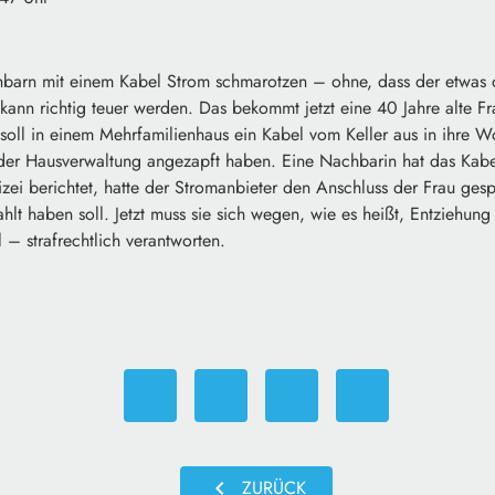
barn mit einem Kabel Strom schmarotzen – ohne, dass der etwas d
kann richtig teuer werden. Das bekommt jetzt eine 40 Jahre alte 
 soll in einem Mehrfamilienhaus ein Kabel vom Keller aus in ihre 
der Hausverwaltung angezapft haben. Eine Nachbarin hat das Kabe
ei berichtet, hatte der Stromanbieter den Anschluss der Frau gesper
lt haben soll. Jetzt muss sie sich wegen, wie es heißt, Entziehung
 – strafrechtlich verantworten.
chevron_left
ZURÜCK