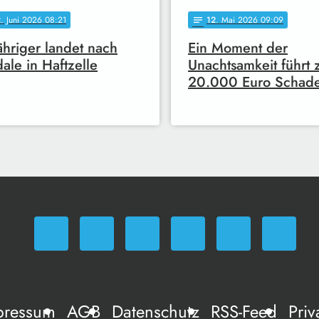
2
. Juni 2026 08:21
12
. Mai 2026 09:09
notes
ähriger landet nach
Ein Moment der
ale in Haftzelle
Unachtsamkeit führt 
20.000 Euro Schad
pressum
AGB
Datenschutz
RSS-Feed
Priv