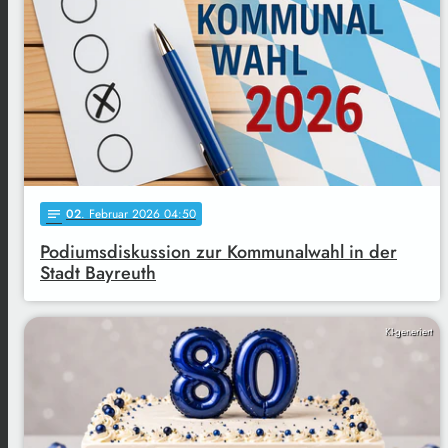
02
. Februar 2026 04:50
notes
Podiumsdiskussion zur Kommunalwahl in der
Stadt Bayreuth
KI-generiert