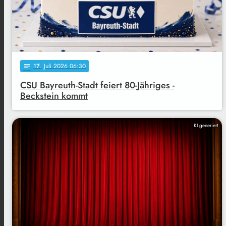
17
. Juli 2026 06:30
notes
CSU Bayreuth-Stadt feiert 80-Jähriges -
Beckstein kommt
KI generiert