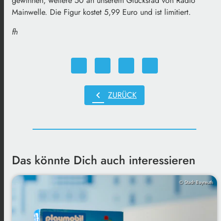
gewinnen, weitere 50 an unserem Glücksrad von Radio
Mainwelle. Die Figur kostet 5,99 Euro und ist limitiert.
fh
chevron_left
ZURÜCK
Das könnte Dich auch interessieren
© Stadt Bayreuth