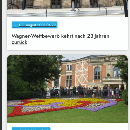
03
. August 2026 04:29
notes
Wagner-Wettbewerb kehrt nach 23 Jahren
zurück
Funkhaus Bayreuth