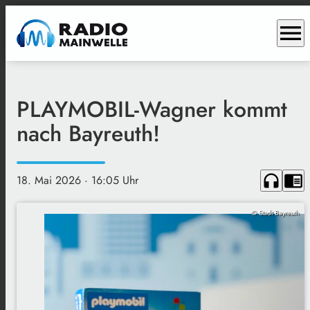
menu
PLAYMOBIL-Wagner kommt
nach Bayreuth!
headphones
chrome_reader_mode
18. Mai 2026
· 16:05 Uhr
© Stadt Bayreuth