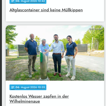
06
. August 2026 10:42
notes
Altglascontainer sind keine Müllkippen
Stadt Bayreuth
06
. August 2026 10:35
notes
Kostenlos Wasser zapfen in der
Wilhelminenaue