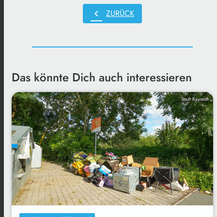
chevron_left
ZURÜCK
Das könnte Dich auch interessieren
Stadt Bayreuth