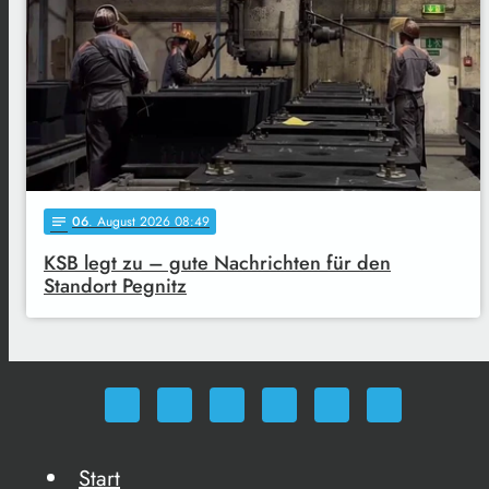
06
. August 2026 08:49
notes
KSB legt zu – gute Nachrichten für den
Standort Pegnitz
Start