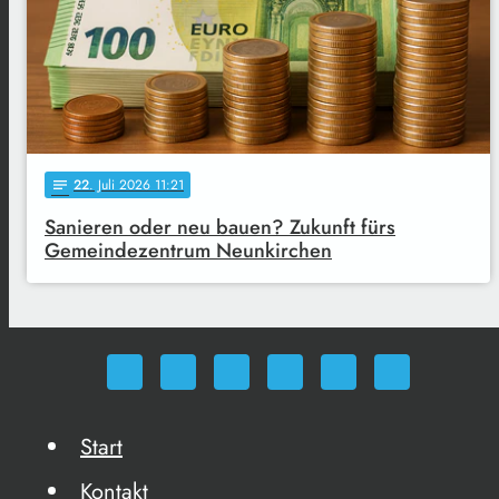
22
. Juli 2026 11:21
notes
Sanieren oder neu bauen? Zukunft fürs
Gemeindezentrum Neunkirchen
Start
Kontakt