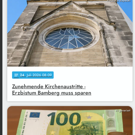
Funkhaus Bayreuth
24
. Juli 2026 08:09
notes
Zunehmende Kirchenaustritte -
Erzbistum Bamberg muss sparen
KI generiert