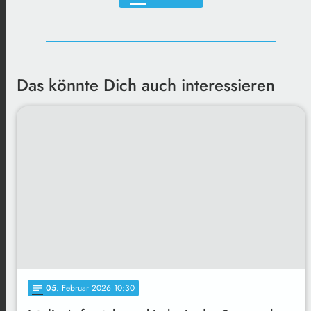
Das könnte Dich auch interessieren
05
. Februar 2026 10:30
notes