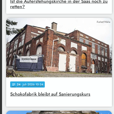
Ist die Auferstehungskirche in der Saas noch zu
retten?
Kurier/Waha
24
. Juli 2026 10:34
notes
Schokofabrik bleibt auf Sanierungskurs