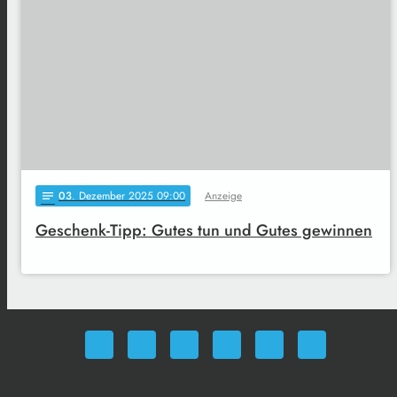
03
. Dezember 2025 09:00
Anzeige
notes
Geschenk-Tipp: Gutes tun und Gutes gewinnen