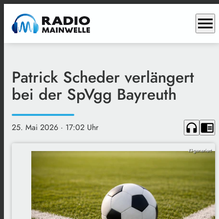
menu
Patrick Scheder verlängert
bei der SpVgg Bayreuth
headphones
chrome_reader_mode
25. Mai 2026
· 17:02 Uhr
KI-generiert