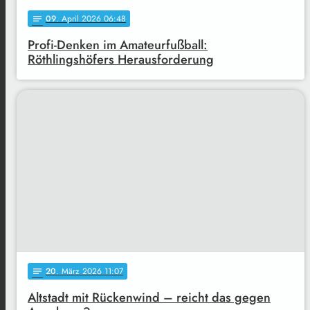
09
. April 2026 06:48
notes
Profi-Denken im Amateurfußball:
Röthlingshöfers Herausforderung
20
. März 2026 11:07
notes
Altstadt mit Rückenwind – reicht das gegen