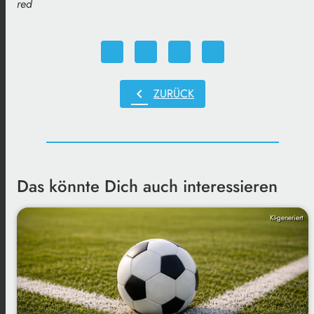
red
chevron_left
ZURÜCK
Das könnte Dich auch interessieren
KI-generiert