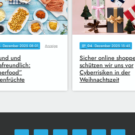
5
. Dezember 2025 08:01
Anzeige
04
. Dezember 2025 15:45
notes
und und
Sicher online shopp
afreundlich:
schützen wir uns vor
perfood”
Cyberrisiken in der
enfrüchte
Weihnachtszeit