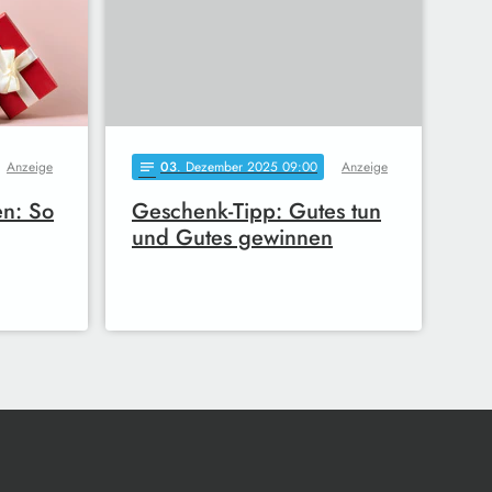
Anzeige
03
. Dezember 2025 09:00
Anzeige
notes
en: So
Geschenk-Tipp: Gutes tun
und Gutes gewinnen