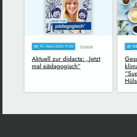
11
. März 2026 11:20
Anzeige
0
notes
notes
Aktuell zur didacta: „Jetzt
Ges
mal pädagogisch“
klim
“Su
Hüls