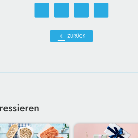
chevron_left
ZURÜCK
ressieren