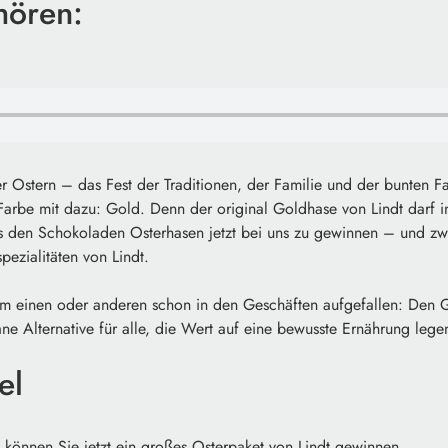
hören:
er Ostern – das Fest der Traditionen, der Familie und der bunten 
Farbe mit dazu: Gold. Denn der original Goldhase von Lindt darf in
es den Schokoladen Osterhasen jetzt bei uns zu gewinnen – und z
ezialitäten von Lindt.
dem einen oder anderen schon in den Geschäften aufgefallen: Den 
ne Alternative für alle, die Wert auf eine bewusste Ernährung lege
el
 können Sie jetzt ein großes Osterpaket von Lindt gewinnen.