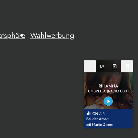
atsphäre
Wahlwerbung
expand_more
manage_search
today
library_music
RIHANNA
UMBRELLA (RADIO EDIT)
play_arrow
equalizer
ON AIR
Bei der Arbeit
mit Martin Zinner