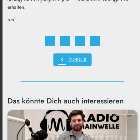
erhalten.
red
chevron_left
ZURÜCK
Das könnte Dich auch interessieren
Funkhaus Bayreuth