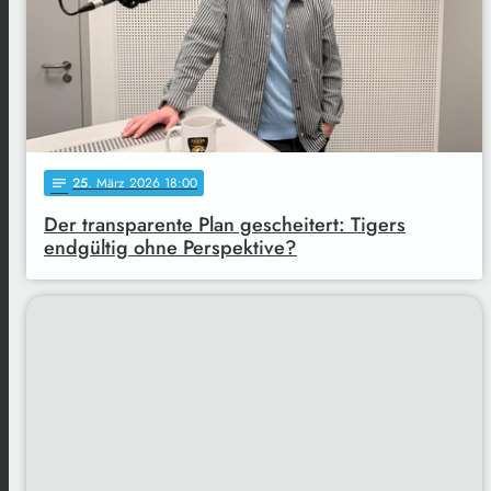
25
. März 2026 18:00
notes
Der transparente Plan gescheitert: Tigers
endgültig ohne Perspektive?