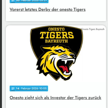
20
. Februar 2026 05:27
notes
Vorerst letztes Derby der onesto Tigers
Onesto Tigers Bayreuth
14
. Februar 2026 10:05
notes
Onesto zieht sich als Investor der Tigers zurück