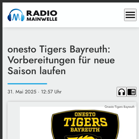
menu
onesto Tigers Bayreuth:
Vorbereitungen für neue
Saison laufen
headphones
chrome_reader_mode
31. Mai 2025
· 12:57 Uhr
Onesto Tigers Bayreuth