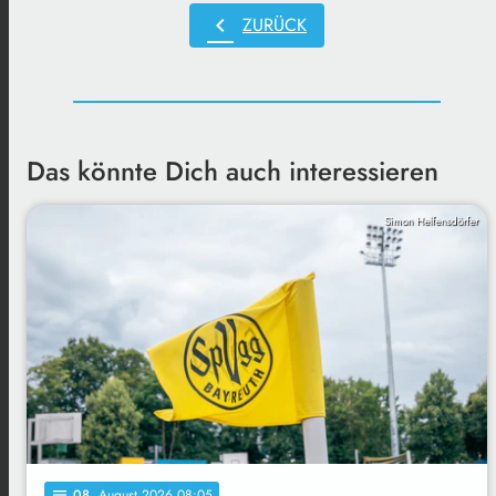
chevron_left
ZURÜCK
Das könnte Dich auch interessieren
Simon Helfensdörfer
08
. August 2026 08:05
notes