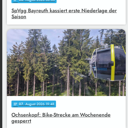
SpVgg Bayreuth kassiert erste Niederlage der
Saison
Funkhaus Bayreuth
07
. August 2026 19:48
notes
Ochsenkopf: Bike-Strecke am Wochenende
gesperrt