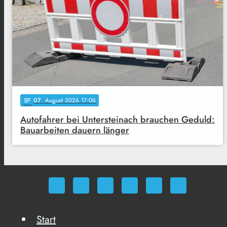
07
. August 2026 17:06
notes
Autofahrer bei Untersteinach brauchen Geduld:
Bauarbeiten dauern länger
Start