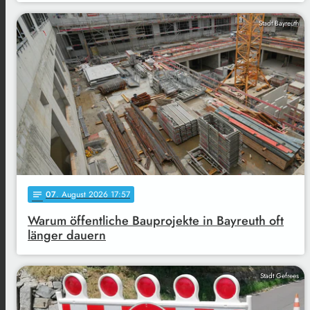
Stadt Bayreuth
07
. August 2026 17:57
notes
Warum öffentliche Bauprojekte in Bayreuth oft
länger dauern
Stadt Gefrees