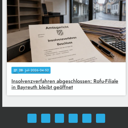
28
. Juli 2026 04:52
notes
Insolvenzverfahren abgeschlossen: Rofu-Filiale
in Bayreuth bleibt geöffnet