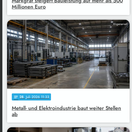
Markgraf steigert Bauleistung auf mehr als 500
Millionen Euro
KI-generiert
28
. Juli 2026 11:33
notes
Metall- und Elektroindustrie baut weiter Stellen
ab
KI-generiert