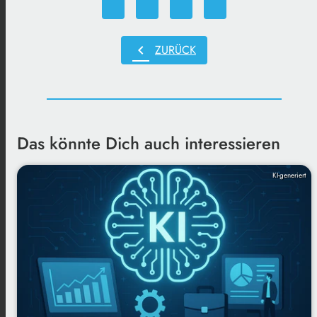
chevron_left
ZURÜCK
Das könnte Dich auch interessieren
KI-generiert