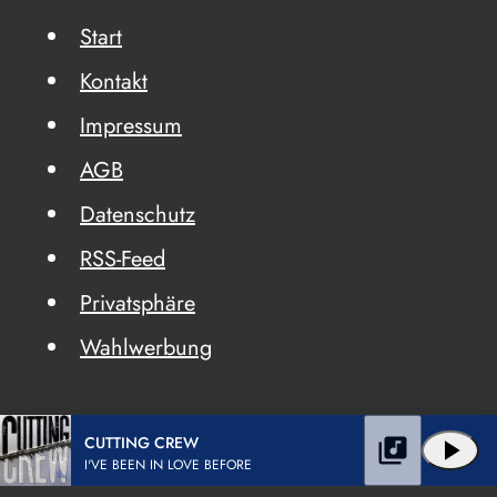
Start
Kontakt
Impressum
AGB
Datenschutz
RSS-Feed
Privatsphäre
Wahlwerbung
CUTTING CREW
library_music
play_arrow
I'VE BEEN IN LOVE BEFORE