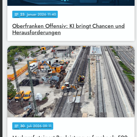
23
. Januar 2026 11:40
notes
Oberfranken Offensiv: KI bringt Chancen und
Herausforderungen
MARKGRAF
30
. Juli 2026 09:11
notes