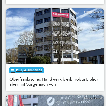
Funkhaus Bayreuth
17
. April 2026 10:53
notes
Oberfränkisches Handwerk bleibt robust, blickt
aber mit Sorge nach vorn
Funkhaus Bayreuth