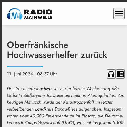
menu
Oberfränkische
Hochwasserhelfer zurück
headphones
chrome_reader_mode
13. Juni 2024
· 08:37 Uhr
Das Jahrhunderthochwasser in der letzten Woche hat große
Gebiete Südbayerns teilweise bis heute in Atem gehalten. Am
heutigen Mittwoch wurde der Katastrophenfall im letzten
verbleibenden Landkreis Donau-Riess aufgehoben. Insgesamt
waren über 40.000 Feuerwehrleute im Einsatz, die Deutsche-
Lebens-Rettungs-Gesellschaft (DLRG) war mit insgesamt 3.100