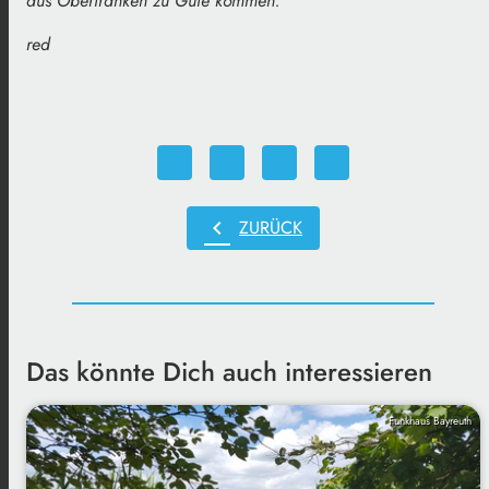
aus Oberfranken zu Gute kommen.
red
chevron_left
ZURÜCK
Das könnte Dich auch interessieren
Funkhaus Bayreuth