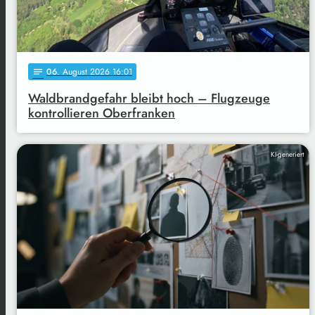
06
. August 2026 16:01
notes
Waldbrandgefahr bleibt hoch – Flugzeuge
kontrollieren Oberfranken
KI-generiert