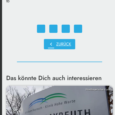
tb
chevron_left
ZURÜCK
Das könnte Dich auch interessieren
Nordbayerischer Kurier