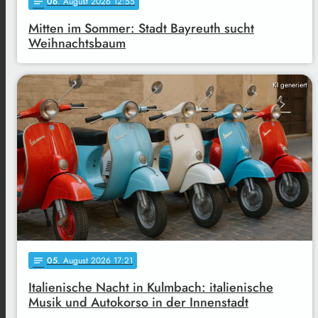
06
. August 2026 12:55
notes
Mitten im Sommer: Stadt Bayreuth sucht
Weihnachtsbaum
KI generiert
05
. August 2026 17:21
notes
Italienische Nacht in Kulmbach: italienische
Musik und Autokorso in der Innenstadt