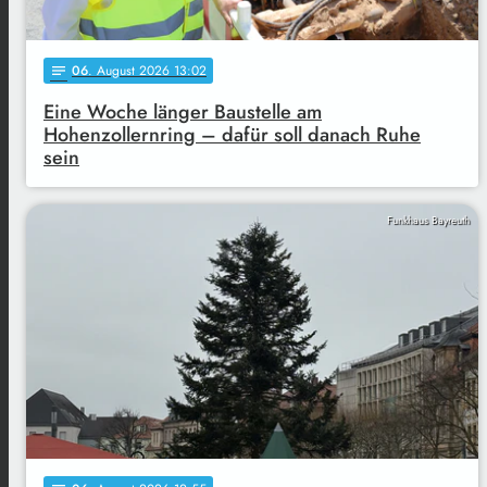
06
. August 2026 13:02
notes
Eine Woche länger Baustelle am
Hohenzollernring – dafür soll danach Ruhe
sein
Funkhaus Bayreuth