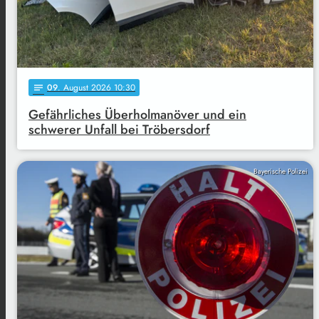
09
. August 2026 10:30
notes
Gefährliches Überholmanöver und ein
schwerer Unfall bei Tröbersdorf
Bayerische Polizei