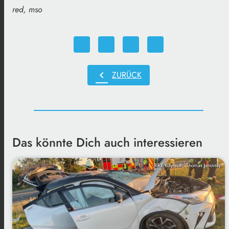
red, mso
chevron_left
ZURÜCK
Das könnte Dich auch interessieren
BRK Bayreuth, Thomas Janovsky