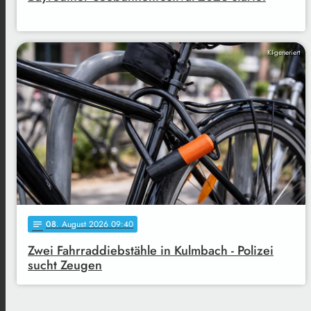
KI-generiert
08
. August 2026 09:40
notes
Zwei Fahrraddiebstähle in Kulmbach - Polizei
sucht Zeugen