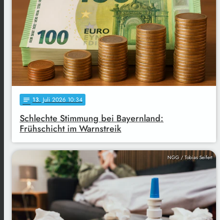
13
. Juli 2026 10:34
notes
Schlechte Stimmung bei Bayernland:
Frühschicht im Warnstreik
NGG / Tobias Seifert