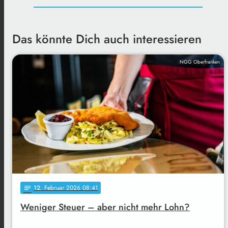
Das könnte Dich auch interessieren
NGG Oberfranken
12
. Februar 2026 08:41
notes
Weniger Steuer – aber nicht mehr Lohn?