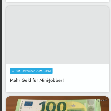
22
. Dezember 2025 08:51
notes
Mehr Geld für Mini-Jobber!
KI generiert