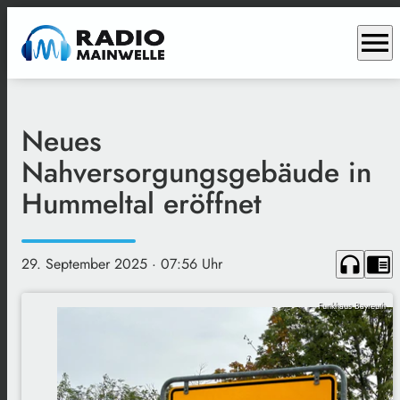
menu
Neues
Nahversorgungsgebäude in
Hummeltal eröffnet
headphones
chrome_reader_mode
29. September 2025
· 07:56 Uhr
Funkhaus Bayreuth