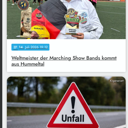
14
. Juli 2026 19:12
notes
Weltmeister der Marching Show Bands kommt
aus Hummeltal
KI-generiert