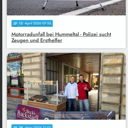
12
. April 2026 07:55
notes
Motorradunfall bei Hummeltal - Polizei sucht
Zeugen und Ersthelfer
Funkhaus Bayreuth
28
. März 2026 11:52
notes