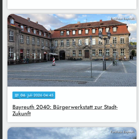
Funkhaus Bayreuth
06
. Juli 2026 04:45
notes
Bayreuth 2040: Bürgerwerkstatt zur Stadt-
Zukunft
Funkhaus Bayreuth