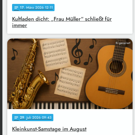
17
. März 2026 12:11
notes
Kultladen dicht: „Frau Müller“ schließt für
immer
KI generiert
29
. Juli 2026 09:43
notes
Kleinkunst-Samstage im August