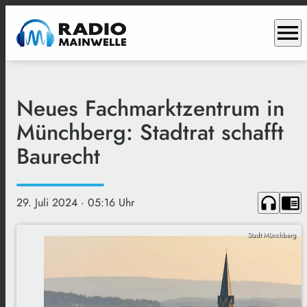
menu
Neues Fachmarktzentrum in
Münchberg: Stadtrat schafft
Baurecht
headphones
chrome_reader_mode
29. Juli 2024
· 05:16 Uhr
Stadt Münchberg