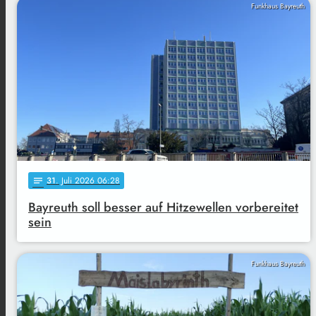
Funkhaus Bayreuth
31
. Juli 2026 06:28
notes
Bayreuth soll besser auf Hitzewellen vorbereitet
sein
Funkhaus Bayreuth