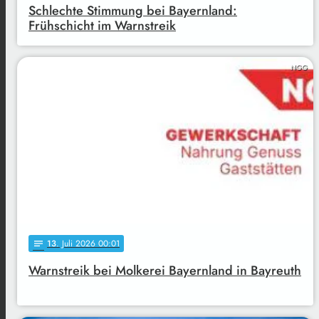
Schlechte Stimmung bei Bayernland:
Frühschicht im Warnstreik
NGG
13
. Juli 2026 00:01
notes
Warnstreik bei Molkerei Bayernland in Bayreuth