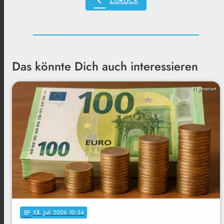
chevron_left
ZURÜCK
Das könnte Dich auch interessieren
KI generiert
13
. Juli 2026 10:34
notes