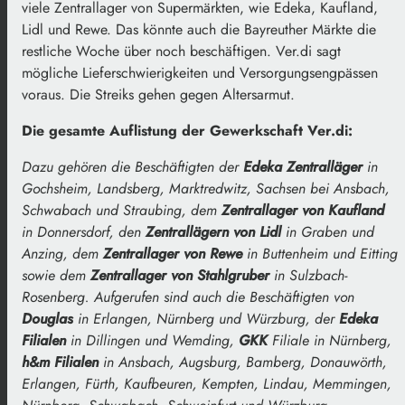
viele Zentrallager von Supermärkten, wie Edeka, Kaufland,
Lidl und Rewe. Das könnte auch die Bayreuther Märkte die
restliche Woche über noch beschäftigen. Ver.di sagt
mögliche Lieferschwierigkeiten und Versorgungsengpässen
voraus. Die Streiks gehen gegen Altersarmut.
Die gesamte Auflistung der Gewerkschaft Ver.di:
Dazu gehören die Beschäftigten der
Edeka Zentralläger
in
Gochsheim, Landsberg, Marktredwitz, Sachsen bei Ansbach,
Schwabach und Straubing, dem
Zentrallager von Kaufland
in Donnersdorf, den
Zentrallägern von Lidl
in Graben und
Anzing, dem
Zentrallager von Rewe
in Buttenheim und Eitting
sowie dem
Zentrallager von Stahlgruber
in Sulzbach-
Rosenberg. Aufgerufen sind auch die Beschäftigten von
Douglas
in Erlangen, Nürnberg und Würzburg, der
Edeka
Filialen
in Dillingen und Wemding,
GKK
Filiale in Nürnberg,
h&m Filialen
in Ansbach, Augsburg, Bamberg, Donauwörth,
Erlangen, Fürth, Kaufbeuren, Kempten, Lindau, Memmingen,