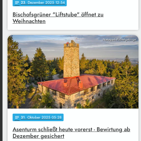
23
. Dezember 2025 12:54
notes
Bischofsgrüner "Liftstube" öffnet zu
Weihnachten
Naturpark Fichtelgebirge
31
. Oktober 2025 05:28
notes
Asenturm schließt heute vorerst - Bewirtung ab
Dezember gesichert