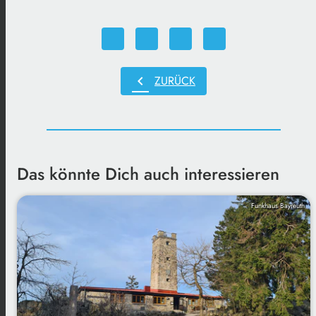
chevron_left
ZURÜCK
Das könnte Dich auch interessieren
Funkhaus Bayreuth