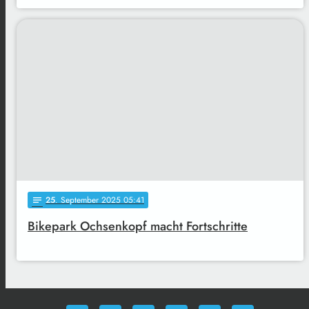
25
. September 2025 05:41
notes
Bikepark Ochsenkopf macht Fortschritte