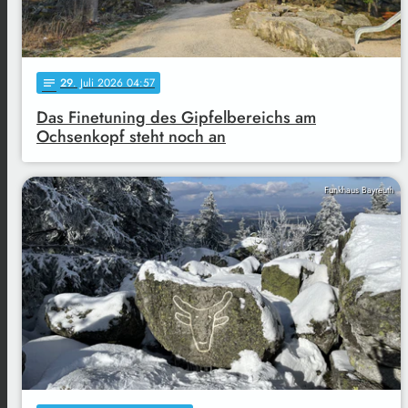
29
. Juli 2026 04:57
notes
Das Finetuning des Gipfelbereichs am
Ochsenkopf steht noch an
Funkhaus Bayreuth