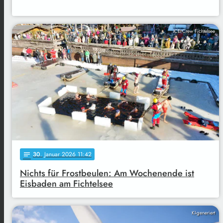
ICE Crew Fichtelsee
30
. Januar 2026 11:42
notes
Nichts für Frostbeulen: Am Wochenende ist
Eisbaden am Fichtelsee
KI-generiert