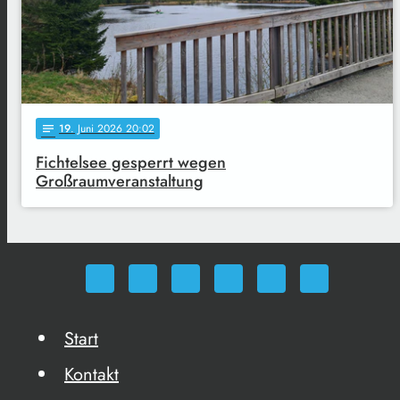
19
. Juni 2026 20:02
notes
Fichtelsee gesperrt wegen
Großraumveranstaltung
Start
Kontakt