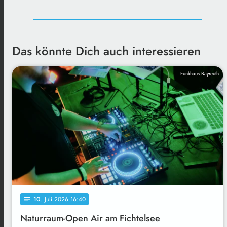
Das könnte Dich auch interessieren
Funkhaus Bayreuth
10
. Juli 2026 16:40
notes
Naturraum-Open Air am Fichtelsee