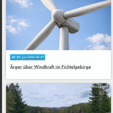
25
. Juni 2026 06:57
notes
Ärger über Windkraft im Fichtelgebirge
Funkhaus Bayreuth