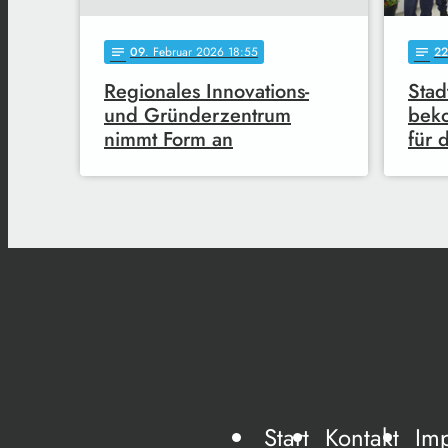
09
. Februar 2026 18:55
22
notes
notes
Regionales Innovations-
Stad
und Gründerzentrum
bek
nimmt Form an
für 
Start
Kontakt
Im