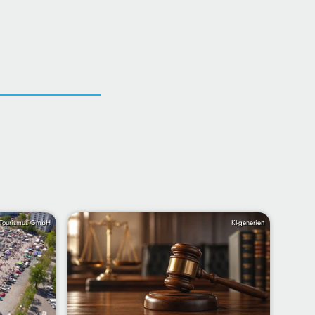
d Tourismus GmbH
KI-generiert