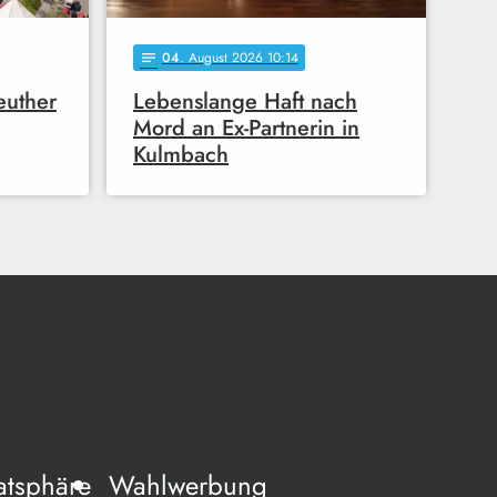
04
. August 2026 10:14
notes
euther
Lebenslange Haft nach
Mord an Ex-Partnerin in
Kulmbach
atsphäre
Wahlwerbung