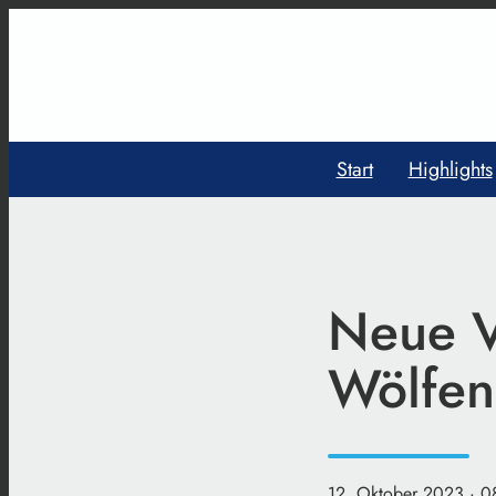
Start
Highlights
Neue V
Wölfen
12. Oktober 2023
· 0