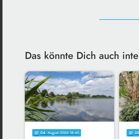
Das könnte Dich auch inte
Funkhaus Bayreuth
04
. August 2026 18:45
25
notes
notes