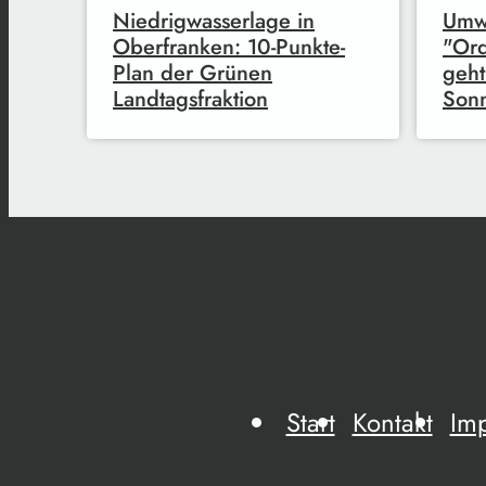
Niedrigwasserlage in
Umw
Oberfranken: 10-Punkte-
"Ord
Plan der Grünen
geht
Landtagsfraktion
Son
Start
Kontakt
Im