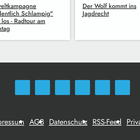
eltkampagne
Der Wolf kommt ins
entlich Schlampig"
Jagdrecht
 los - Radtour am
ntag
pressum
AGB
Datenschutz
RSS-Feed
Priv