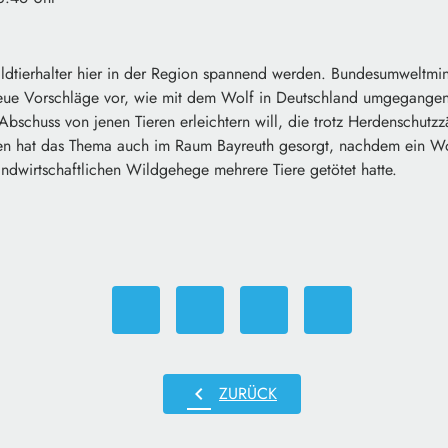
ildtierhalter hier in der Region spannend werden. Bundesumweltmin
eue Vorschläge vor, wie mit dem Wolf in Deutschland umgegangen 
bschuss von jenen Tieren erleichtern will, die trotz Herdenschutz
nen hat das Thema auch im Raum Bayreuth gesorgt, nachdem ein Wo
andwirtschaftlichen Wildgehege mehrere Tiere getötet hatte.
chevron_left
ZURÜCK