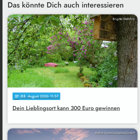
Das könnte Dich auch interessieren
Brigitte Wehrfritz
03
. August 2026 11:57
notes
Dein Lieblingsort kann 300 Euro gewinnen
Motion KommunikationsGmbH