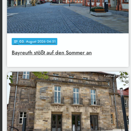
03
. August 2026 04:51
notes
Bayreuth stößt auf den Sommer an
Funkhaus Bayreuth